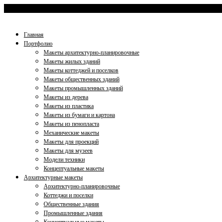
+7 (812) 953-35-59
gradmaket@mail.ru
Главная
Портфолио
Макеты архитектурно-планировочные
Макеты жилых зданий
Макеты коттеджей и поселков
Макеты общественных зданий
Макеты промышленных зданий
Макеты из дерева
Макеты из пластика
Макеты из бумаги и картона
Макеты из пенопласта
Механические макеты
Макеты для проекций
Макеты для музеев
Модели техники
Концептуальные макеты
Архитектурные макеты
Архитектурно-планировочные
Коттеджи и поселки
Общественные здания
Промышленные здания