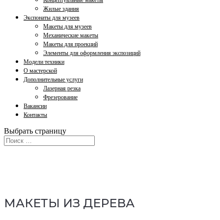
Концептуальные макеты
Жилые здания
Экспонаты для музеев
Макеты для музеев
Механические макеты
Макеты для проекций
Элементы для оформления экспозиций
Модели техники
О мастерской
Дополнительные услуги
Лазерная резка
Фрезерование
Вакансии
Контакты
Выбрать страницу
МАКЕТЫ ИЗ ДЕРЕВА