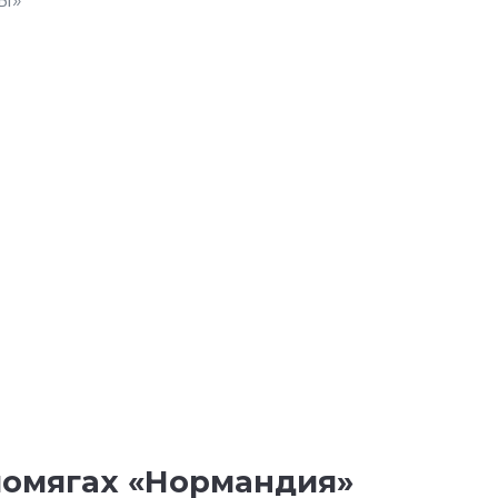
ы»
ломягах «Нормандия»