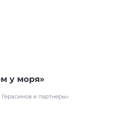
м у моря»
й Герасимов и партнеры»