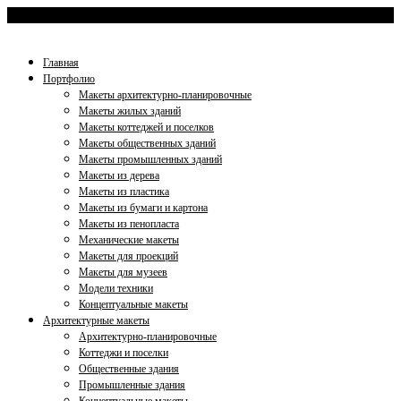
+7 (812) 953-35-59
gradmaket@mail.ru
Главная
Портфолио
Макеты архитектурно-планировочные
Макеты жилых зданий
Макеты коттеджей и поселков
Макеты общественных зданий
Макеты промышленных зданий
Макеты из дерева
Макеты из пластика
Макеты из бумаги и картона
Макеты из пенопласта
Механические макеты
Макеты для проекций
Макеты для музеев
Модели техники
Концептуальные макеты
Архитектурные макеты
Архитектурно-планировочные
Коттеджи и поселки
Общественные здания
Промышленные здания