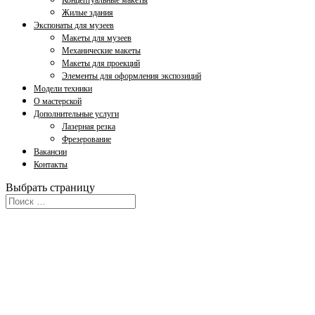
Концептуальные макеты
Жилые здания
Экспонаты для музеев
Макеты для музеев
Механические макеты
Макеты для проекций
Элементы для оформления экспозиций
Модели техники
О мастерской
Дополнительные услуги
Лазерная резка
Фрезерование
Вакансии
Контакты
Выбрать страницу
Макет жилых
комплексов